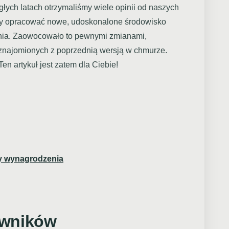
ych latach otrzymaliśmy wiele opinii od naszych
aby opracować nowe, udoskonalone środowisko
nia. Zaowocowało to pewnymi zmianami,
aznajomionych z poprzednią wersją w chmurze.
en artykuł jest zatem dla Ciebie!
y wynagrodzenia
owników