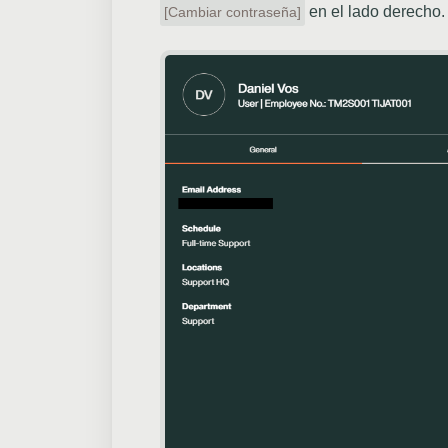
en el lado derecho.
[Cambiar contraseña]