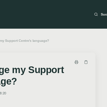
Su
my Support Centre's language?
ge my Support
age?
8:20